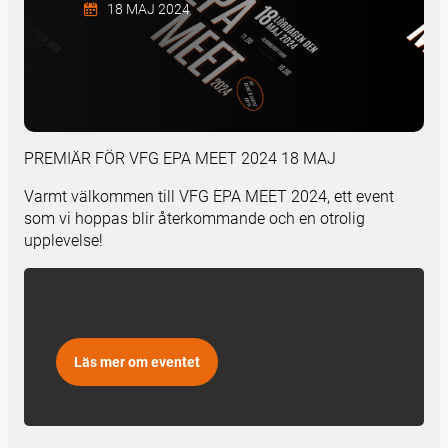
18 MAJ 2024
PREMIÄR FÖR VFG EPA MEET 2024 18 MAJ
Varmt välkommen till VFG EPA MEET 2024, ett event
som vi hoppas blir återkommande och en otrolig
upplevelse!
Läs mer om eventet