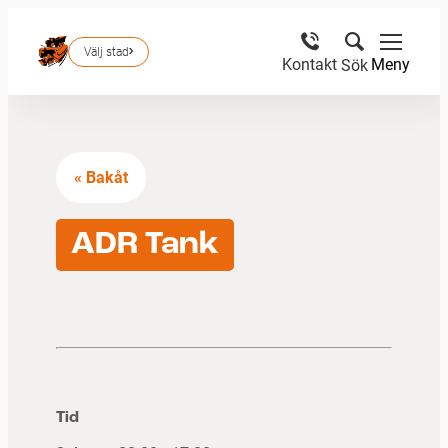
Välj stad
Meny
Kontakt
Sök
« Bakåt
ADR Tank
Tid