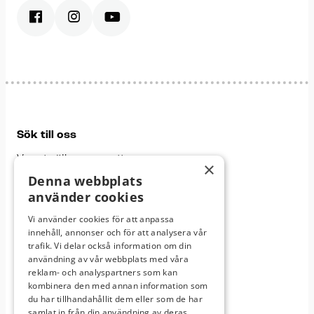
Sök till oss
Varmt välkommen att
×
bli en del av vårt gymnasium
Denna webbplats
använder cookies
Läs mer om oss
Vi använder cookies för att anpassa
innehåll, annonser och för att analysera vår
trafik. Vi delar också information om din
användning av vår webbplats med våra
Våra skolor
reklam- och analyspartners som kan
Här finns vi:
kombinera den med annan information som
du har tillhandahållit dem eller som de har
samlat in från din användning av deras