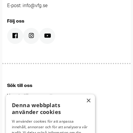
E-post:
info@vfg.se
Följ oss
Sök till oss
Varmt välkommen att
×
bli en del av vårt gymnasium
Denna webbplats
använder cookies
Läs mer om oss
Vi använder cookies för att anpassa
innehåll, annonser och för att analysera vår
trafik. Vi delar också information om din