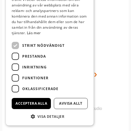
användning av vår webbplats med våra
Våra skolor
reklam- och analyspartners som kan
Här finns vi:
kombinera den med annan information som
du har tillhandahållit dem eller som de har
samlat in från din användning av deras
tjänster.
Läs mer
Växjö
Jönköping
Karlshamn
STRIKT NÖDVÄNDIGT
Våra gymnasieutbildningar
PRESTANDA
INRIKTNING
Fordon & transportprogrammet
Bygg- och anläggningsprogrammet
FUNKTIONER
Introduktionsprogrammet
OKLASSIFICERADE
ACCEPTERA ALLA
AVVISA ALLT
Producerad av Gota Media Brand Studio
VISA DETALJER