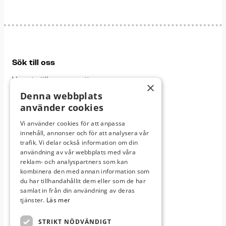
Sök till oss
Varmt välkommen att
×
bli en del av vårt gymnasium
Denna webbplats
använder cookies
Läs mer om oss
Vi använder cookies för att anpassa
innehåll, annonser och för att analysera vår
trafik. Vi delar också information om din
användning av vår webbplats med våra
Våra skolor
reklam- och analyspartners som kan
Här finns vi:
kombinera den med annan information som
du har tillhandahållit dem eller som de har
samlat in från din användning av deras
tjänster.
Läs mer
Växjö
Jönköping
Karlshamn
STRIKT NÖDVÄNDIGT