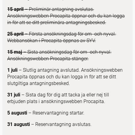
15 april
– Preliminär antagning avslutas.
Ansökningswebben Procapita öppnar och du kan logga
in för att se ditt preliminära antagningsbesked.
25 april
– Första ansökningsdag för om- och nyval.
Webbansökan i Procapita öppnas av SYV.
15 maj
– Sista ansökningsdag för om- och nyval.
Ansökningswebben Procapita stänger.
1 juli
– Slutlig antagning avslutad. Ansökningswebben
Procapita öppnas och du kan logga in för att se ditt
slutgiltiga antagningsbesked.
31 juli
– Sista dag för dig att tacka ja eller nej till
erbjuden plats i ansökningswebben Procapita.
5 augusti
– Reservantagning startar.
31 augusti
– Reservantagning avslutas.