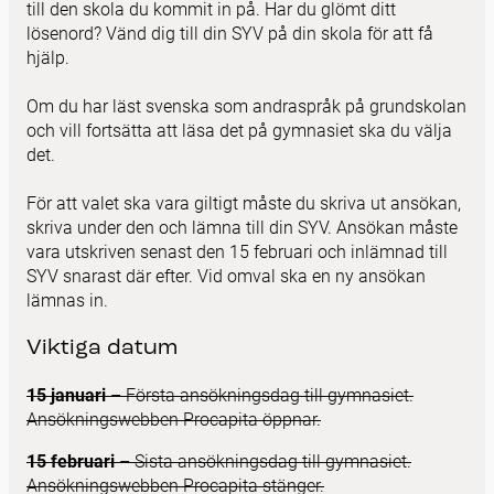
till den skola du kommit in på. Har du glömt ditt
lösenord? Vänd dig till din SYV på din skola för att få
hjälp.
Om du har läst svenska som andraspråk på grundskolan
och vill fortsätta att läsa det på gymnasiet ska du välja
det.
För att valet ska vara giltigt måste du skriva ut ansökan,
skriva under den och lämna till din SYV. Ansökan måste
vara utskriven senast den 15 februari och inlämnad till
SYV snarast där efter. Vid omval ska en ny ansökan
lämnas in.
Viktiga datum
15 januari
– Första ansökningsdag till gymnasiet.
Ansökningswebben Procapita öppnar.
15 februari
– Sista ansökningsdag till gymnasiet.
Ansökningswebben Procapita stänger.