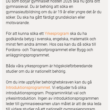
Du som börjar gymnasiet hösten 2026 ska nu göra ditt
gymnasieval. Du är behörig att söka en
gymnasieutbildning om du är 19 år eller yngre det år du
söker. Du ska ha gått färdigt grundskolan eller
motsvarande.
För att kunna söka ett
Yrkesprogram
ska du ha
godkända betyg i svenska, engelska, matematik och
minst fem andra ämnen. Hos oss kan du då söka till
Fordons- och Transportprogrammet
eller
Bygg och
anläggningsprogrammet
.
Båda våra yrkesprogram är högskoleförberedande
studier om du är nationellt behörig.
Om du inte uppfyller behörighetskraven kan du gå
Introduktionsprogramme
t
. Vi erbjuder två olika
introduktionsprogram. Programinriktat val och
yrkesintroduktion. Ingen av introduktionsprogrammen
leder till gymnasieexamen utan målet är att de ska leda
till vidare studier på ett nationellt gymnasieprogram.