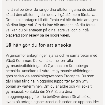
I ditt val behöver du rangordna utbildningarna du söker
så att den utbildning du helst vill gå står som första val.
Om du blir antagen till ditt första val blir du inte antagen
på dina lägre val. Om du inte blir antagen på ditt första
val kan du bli antagen på dina lägre val och blir då
placerad som reserv på de högre valen.
Så här gör du för att ansöka
Vi genomför antagningen själva och vi samarbetar med
Växjö Kommun. Du kan läsa mer om alla
gymnasieutbildningar på
Gymnasium Kronobergs
hemsida
. Ansökan till våra tre gymnasieutbildningar
görs sedan via ansökningswebben
Procapita
. Du som
går i nian får dina inloggningsuppgifter av din SYV i
början av vårterminen. Om du är äldre och vill söka till
gymnasiet, kontakta din SYV. Spara dina
inloggningsuppgifter. Du behöver dessa för att söka,
svara på antagningsbeskedet och sedan se uppropstider