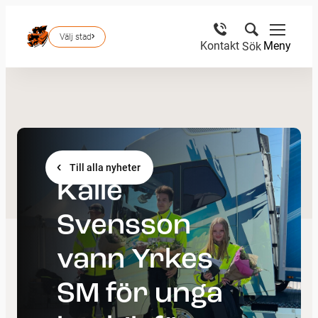
Välj stad
Meny
Kontakt
Sök
Till alla nyheter
Kalle
Svensson
vann Yrkes
SM för unga