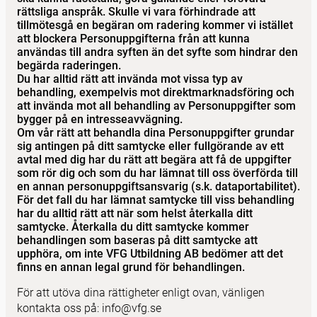
rättsliga anspråk. Skulle vi vara förhindrade att
tillmötesgå en begäran om radering kommer vi istället
att blockera Personuppgifterna från att kunna
användas till andra syften än det syfte som hindrar den
begärda raderingen.
Du har alltid rätt att invända mot vissa typ av
behandling, exempelvis mot direktmarknadsföring och
att invända mot all behandling av Personuppgifter som
bygger på en intresseavvägning.
Om vår rätt att behandla dina Personuppgifter grundar
sig antingen på ditt samtycke eller fullgörande av ett
avtal med dig har du rätt att begära att få de uppgifter
som rör dig och som du har lämnat till oss överförda till
en annan personuppgiftsansvarig (s.k. dataportabilitet).
För det fall du har lämnat samtycke till viss behandling
har du alltid rätt att när som helst återkalla ditt
samtycke. Återkalla du ditt samtycke kommer
behandlingen som baseras på ditt samtycke att
upphöra, om inte VFG Utbildning AB bedömer att det
finns en annan legal grund för behandlingen.
För att utöva dina rättigheter enligt ovan, vänligen
kontakta oss på:
info@vfg.se